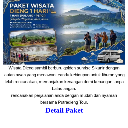
Wisata Dieng sambil berburu golden sunrise
Sikunir dengan
lautan awan yang menawan, candu kehidupan untuk liburan yang
telah rencanakan, memanjakan kenangan demi kenangan tanpa
batas angan.
rencanakan perjalanan anda dengan mudah dan nyaman
bersama Putradieng Tour.
Detail Paket