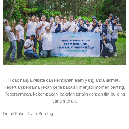
Tidak hanya wisata dan keindahan alam yang anda nikmati,
keseruan bersama rekan kerja bakalan menjadi momen penting.
Kebersamaan, kekompakan, bakalan terlajin dengan tim building
yang meriah.
Detail Paket Team Building