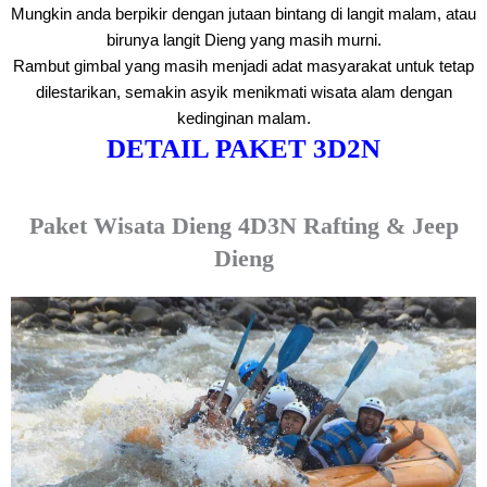
Mungkin anda berpikir dengan jutaan bintang di langit malam, atau
birunya langit Dieng yang masih murni.
Rambut gimbal yang masih menjadi adat masyarakat untuk tetap
dilestarikan, semakin asyik menikmati wisata alam dengan
kedinginan malam.
DETAIL PAKET 3D2N
Paket Wisata Dieng 4D3N Rafting & Jeep
Dieng