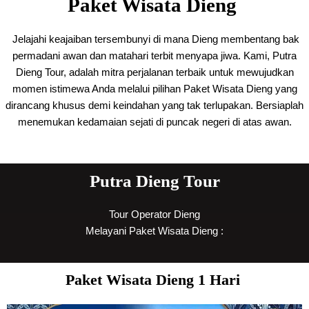
Paket Wisata Dieng
Jelajahi keajaiban tersembunyi di mana Dieng membentang bak
permadani awan dan matahari terbit menyapa jiwa. Kami, Putra
Dieng Tour, adalah mitra perjalanan terbaik untuk mewujudkan
momen istimewa Anda melalui pilihan Paket Wisata Dieng yang
dirancang khusus demi keindahan yang tak terlupakan. Bersiaplah
menemukan kedamaian sejati di puncak negeri di atas awan.
Putra Dieng Tour
Tour Operator Dieng
Melayani Paket Wisata Dieng :
Paket Wisata Dieng 1 Hari