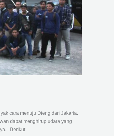
yak cara menuju Dieng dari Jakarta,
atawan dapat menghirup udara yang
nya. Berikut