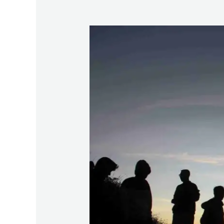
Paket
Wisata
Dieng
3d2n
dari
Jogja