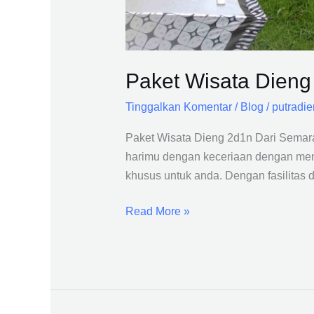
Paket Wisata Dieng
Tinggalkan Komentar
/
Blog
/
putradi
Paket Wisata Dieng 2d1n Dari Semara
harimu dengan keceriaan dengan meni
khusus untuk anda. Dengan fasilitas 
Read More »