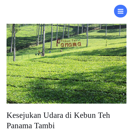
Lewati
ke
paket wisata dieng
konten
Kesejukan
Udara
di
Kebun
Teh
Panama
Tambi
Kesejukan Udara di Kebun Teh
Panama Tambi