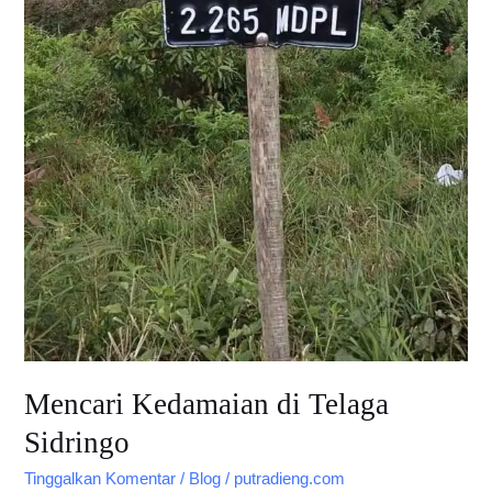
Mencari Kedamaian di Telaga
Sidringo
Tinggalkan Komentar
/
Blog
/
putradieng.com