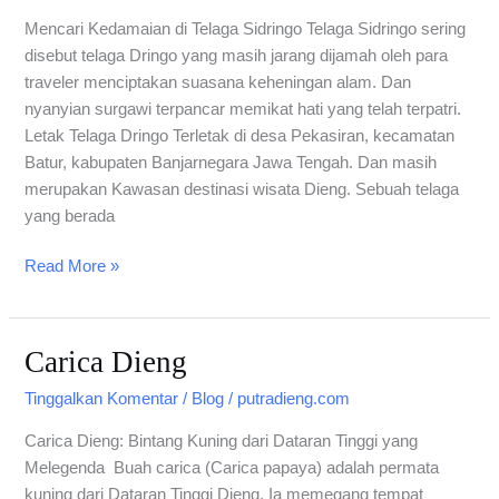
Mencari Kedamaian di Telaga Sidringo Telaga Sidringo sering
disebut telaga Dringo yang masih jarang dijamah oleh para
traveler menciptakan suasana keheningan alam. Dan
nyanyian surgawi terpancar memikat hati yang telah terpatri.
Letak Telaga Dringo Terletak di desa Pekasiran, kecamatan
Batur, kabupaten Banjarnegara Jawa Tengah. Dan masih
merupakan Kawasan destinasi wisata Dieng. Sebuah telaga
yang berada
Read More »
Carica Dieng
Carica
Dieng
Tinggalkan Komentar
/
Blog
/
putradieng.com
Carica Dieng: Bintang Kuning dari Dataran Tinggi yang
Melegenda Buah carica (Carica papaya) adalah permata
kuning dari Dataran Tinggi Dieng. Ia memegang tempat