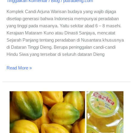
Tinggalkan Komentar
/
Blog
/
putradieng.com
Komplek Candi Arjuna Warisan budaya yang wajib dijaga
disetiap generasi bahwa Indonesia mempunyai peradaban
yang tinggi pada masanya. Yaitu sekitar abad 6 – 8 masehi.
Kerajaan Mataram Kuno atau Dinasti Sanjaya, mencatat
Sejarah Panjang tentang peradaban di Nusantara khususnya
di Dataran Tinggi Dieng. Berupa peninggalan candi-candi
Hindu Siwa yang tersebar di seluruh dataran Dieng
Read More »
Cara
Membuat
Manisan
Carica