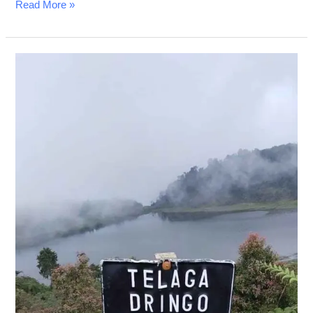
Read More »
Mencari
Kedamaian
di
Telaga
Sidringo