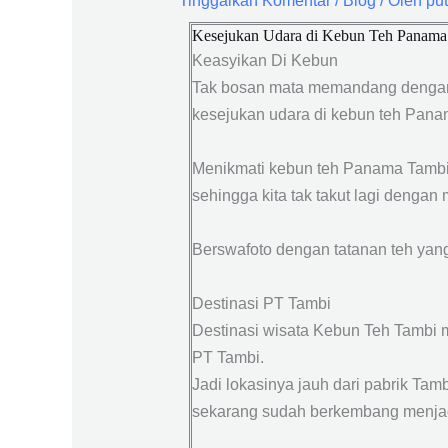
Tinggalkan Komentar
/
Blog
/ Oleh
pu
Kesejukan Udara di Kebun Teh Panama
Keasyikan Di Kebun
Tak bosan mata memandang dengan
kesejukan udara di kebun teh Pana
Menikmati kebun teh Panama Tambi 
sehingga kita tak takut lagi denga
Berswafoto dengan tatanan teh yan
Destinasi PT Tambi
Destinasi wisata Kebun Teh Tambi 
PT Tambi.
Jadi lokasinya jauh dari pabrik Tam
sekarang sudah berkembang menjadi